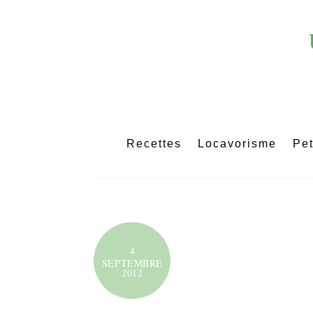
Skip
to
content
Recettes
Locavorisme
Pet
4
SEPTEMBRE
2012