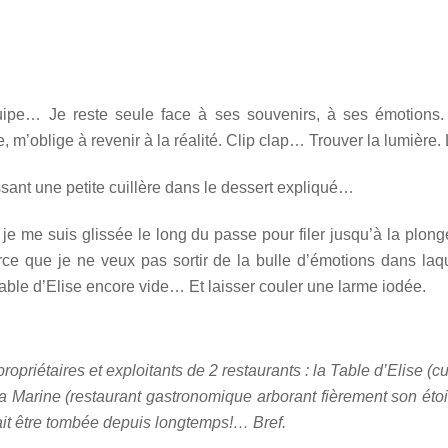
quipe… Je reste seule face à ses souvenirs, à ses émotions.
, m’oblige à revenir à la réalité. Clip clap… Trouver la lumière. 
lissant une petite cuillère dans le dessert expliqué…
, je me suis glissée le long du passe pour filer jusqu’à la plo
ce que je ne veux pas sortir de la bulle d’émotions dans laq
a Table d’Elise encore vide… Et laisser couler une larme iodée.
priétaires et exploitants de 2 restaurants : la Table d’Elise (cui
La Marine (restaurant gastronomique arborant fièrement son 
ait être tombée depuis longtemps!… Bref.