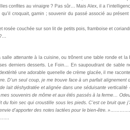
tilles confites au vinaigre ? Pas sûr… Mais Alex, il a l’intellige
 qu’il croquait, gamin ; souvenir du passé associé au présent q
et rosée couchée sur son lit de petits pois, framboise et cori
 ?…
salle attenante à la cuisine, ou trônent une table ronde et la
e ses derniers desserts. Le Foin… En saupoudrant de sable n
c dextérité une adorable quenelle de crème glacée, il me raco
re. D’un seul coup, je me trouve face à un parfait alignement 
de lait déshydratée et alignée dans une séduisante verticalité
à mes souvenirs de môme et aux étés passés à la ferme… Odeur
t du foin sec qui croustille sous les pieds. C’est ce bruit que j
envie d’apporter des notes lactées pour le bien-être. »
…………. Es
t…….