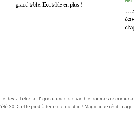
HÉR
grand table. Ecotable en plus !
… A
éco-
cha
le devrait être là. J’ignore encore quand je pourrais retourner 
’été 2013 et le pied-à-terre noirmoutrin !
Magnifique récit, magnif