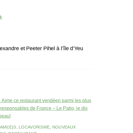
k
andre et Peeter Pihel à l’île d’Yeu
 AMI(E)S
,
LOCAVORISME
,
NOUVEAUX