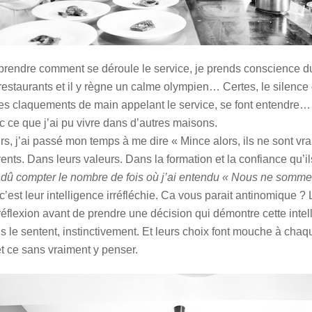
omprendre comment se déroule le service, je prends conscienc
restaurants et il y règne un calme olympien… Certes, le silence 
es claquements de main appelant le service, se font entendre… Et
ec ce que j’ai pu vivre dans d’autres maisons.
ours, j’ai passé mon temps à me dire « Mince alors, ils ne sont 
rents. Dans leurs valeurs. Dans la formation et la confiance qu’
s dû compter le nombre de fois où j’ai entendu « Nous ne sommes
est leur intelligence irréfléchie. Ca vous parait antinomique ? Lo
réflexion avant de prendre une décision qui démontre cette inte
 ils le sentent, instinctivement. Et leurs choix font mouche à chaqu
t ce sans vraiment y penser.