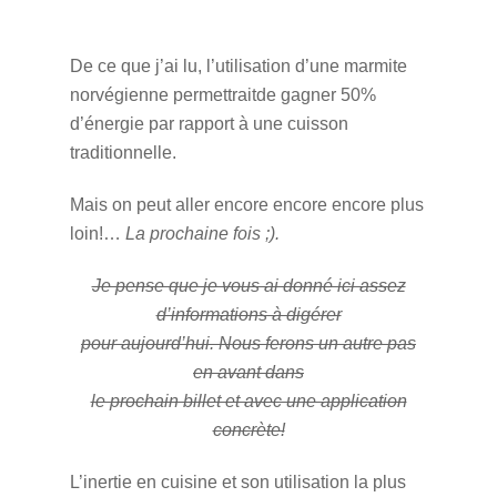
De ce que j’ai lu, l’utilisation d’une marmite
norvégienne permettraitde gagner 50%
d’énergie par rapport à une cuisson
traditionnelle.
Mais on peut aller encore encore encore plus
loin!…
La prochaine fois ;).
Je pense que je vous ai donné ici assez
d’informations à digérer
pour aujourd’hui. Nous ferons un autre pas
en avant dans
le prochain billet et avec une application
concrète!
L’inertie en cuisine et son utilisation la plus