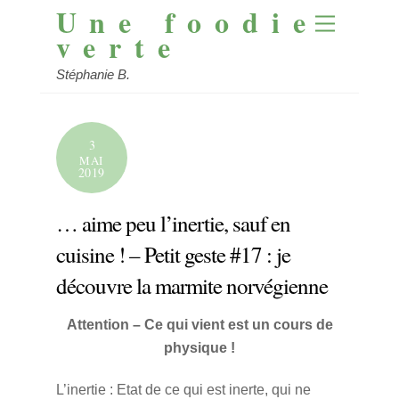
Une foodie
Skip
Menu
to
verte
content
Stéphanie B.
3
MAI
2019
… aime peu l’inertie, sauf en
cuisine ! – Petit geste #17 : je
découvre la marmite norvégienne
Attention – Ce qui vient est un cours de
physique !
L’inertie : Etat de ce qui est inerte, qui ne