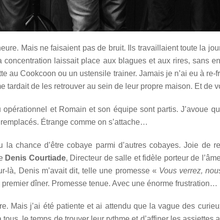
ure. Mais ne faisaient pas de bruit. Ils travaillaient toute la jo
a concentration laissait place aux blagues et aux rires, sans enta
te au Cookcoon ou un ustensile trainer. Jamais je n’ai eu à re-fro
me tardait de les retrouver au sein de leur propre maison. Et de v
u opérationnel et Romain et son équipe sont partis. J’avoue q
 ont remplacés. Étrange comme on s’attache…
 eu la chance d’être cobaye parmi d’autres cobayes. Joie de r
de
Denis Courtiade
, Directeur de salle et fidèle porteur de l’â
r-là, Denis m’avait dit, telle une promesse «
Vous verrez, nou
 ce premier dîner. Promesse tenue. Avec une énorme frustration…
. Mais j’ai été patiente et ai attendu que la vague des curieu
 tous, le temps de trouver leur rythme et d’affiner les assiettes 