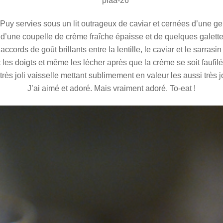
u Puy servies sous un lit outrageux de caviar et cernées d’une
’une coupelle de crème fraîche épaisse et de quelques galettes 
accords de goût brillants entre la lentille, le caviar et le sarrasin
es doigts et même les lécher après que la crème se soit faufilée
 très joli vaisselle mettant sublimement en valeur les aussi très jo
J’ai aimé et adoré. Mais vraiment adoré. To-eat !