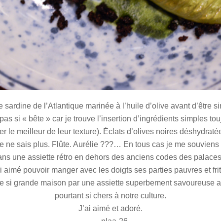
e sardine de l’Atlantique marinée à l’huile d’olive avant d’être s
e (pas si « bête » car je trouve l’insertion d’ingrédients simples 
er le meilleur de leur texture). Éclats d’olives noires déshydrat
Je ne sais plus. Flûte. Aurélie ???… En tous cas je me souviens 
 dans une assiette rétro en dehors des anciens codes des palac
i aimé pouvoir manger avec les doigts ses parties pauvres et fri
 si grande maison par une assiette superbement savoureuse au
pourtant si chers à notre culture.
J’ai aimé et adoré.