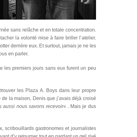
urnée sans relâche et en totale concentration.
cher la volonté mise à faire briller l’atelier.
tter derrière eux. Et surtout, jamais je ne les
ous en parler.
ue les premiers jours sans eux furent un peu
etrouver les Plaza A. Boys dans leur propre
me de la maison, Denis que j’avais déjà croisé
s aussi nous savons recevoir
« . Mais je dus
x, scribouillards gastronomes et journalistes
avant d’y retourner tout en gardant un œil rivé