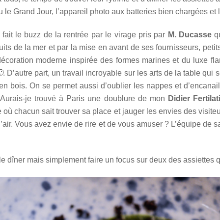
enu le Grand Jour, l’appareil photo aux batteries bien chargées et 
ait le buzz de la rentrée par le virage pris par
M. Ducasse
qu
ts de la mer et par la mise en avant de ses fournisseurs, petits
 décoration moderne inspirée des formes marines et du luxe f

. D’autre part, un travail incroyable sur les arts de la table qui
en bois. On se permet aussi d’oublier les nappes et d’encanail
 Aurais-je trouvé à Paris une doublure de mon
Didier Fertila
où chacun sait trouver sa place et jauger les envies des visiteu
d’air. Vous avez envie de rire et de vous amuser ? L’équipe de
r le dîner mais simplement faire un focus sur deux des assiette