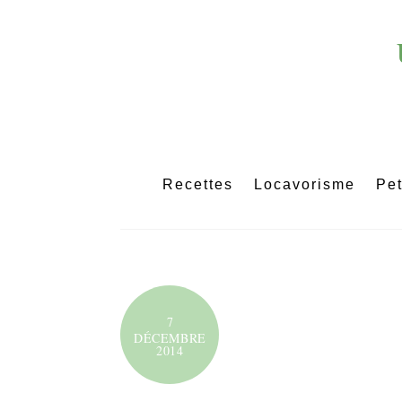
Skip
to
content
Recettes
Locavorisme
Pet
7
DÉCEMBRE
2014