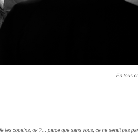
En tous ca
ffe les copains, ok ?… parce que sans vous, ce ne serait pas pa