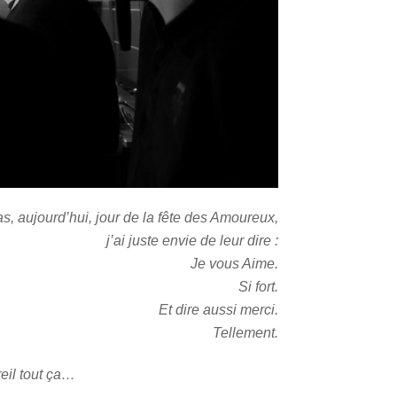
s, aujourd’hui, jour de la fête des Amoureux,
j’ai juste envie de leur dire :
Je vous Aime.
Si fort.
Et dire aussi merci.
Tellement.
reil tout ça…