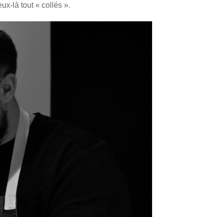
ux-là tout « collés ».