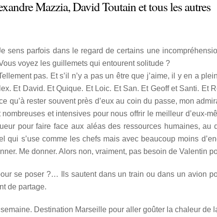
xandre Mazzia, David Toutain et tous les autres
 Je sens parfois dans le regard de certains une incompréhensi
ous voyez les guillemets qui entourent solitude ?
ellement pas. Et s’il n’y a pas un être que j’aime, il y en a pl
lex. Et David. Et Quique. Et Loic. Et San. Et Geoff et Santi. Et
Parce qu’à rester souvent près d’eux au coin du passe, mon admira
nombreuses et intensives pour nous offrir le meilleur d’eux-mêm
ueur pour faire face aux aléas des ressources humaines, au d
el qui s’use comme les chefs mais avec beaucoup moins d’endu
nner. Me donner. Alors non, vraiment, pas besoin de Valentin po
our se poser ?… Ils sautent dans un train ou dans un avion po
nt de partage.
 une semaine. Destination Marseille pour aller goûter la chaleur 