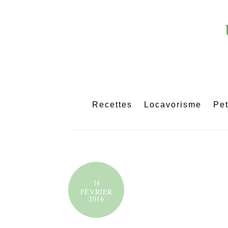
Skip
to
content
Recettes
Locavorisme
Pet
14
FÉVRIER
2016