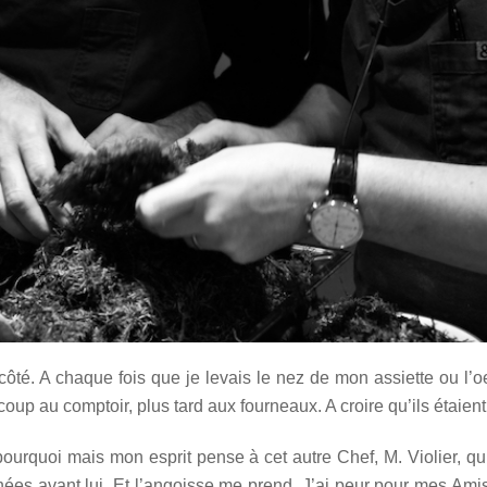
 côté. A chaque fois que je levais le nez de mon assiette ou l’
p au comptoir, plus tard aux fourneaux. A croire qu’ils étaient
pourquoi mais mon esprit pense à cet autre Chef, M. Violier, qui 
s avant lui. Et l’angoisse me prend. J’ai peur pour mes Amis. 