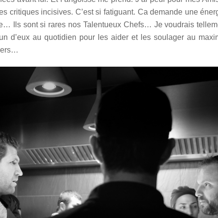
 les critiques incisives. C’est si fatiguant. Ca demande une éne
… Ils sont si rares nos Talentueux Chefs… Je voudrais telleme
n d’eux au quotidien pour les aider et les soulager au max
liers…