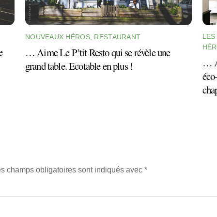
LES
NOUVEAUX HÉROS
,
RESTAURANT
HÉR
e
… Aime Le P’tit Resto qui se révèle une
… A
grand table. Ecotable en plus !
éco-
cha
s champs obligatoires sont indiqués avec
*