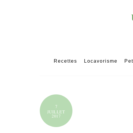
Skip
to
content
Recettes
Locavorisme
Pet
7
JUILLET
2017