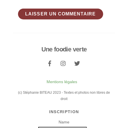
Une foodie verte
Back
To
Top
Mentions légales
(c) Stéphanie BITEAU 2023 - Textes et photos non libres de
droit
INSCRIPTION
Name