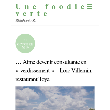
Une foodie
Skip
Menu
to
verte
content
Stéphanie B.
31
OCTOBRE
2019
… Aime devenir consultante en
« verdissement » – Loic Villemin,
restaurant Toya