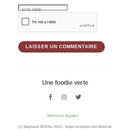
SITE WEB
Une foodie verte
Back
To
Top
Mentions légales
(c) Stéphanie BITEAU 2023 - Textes et photos non libres de