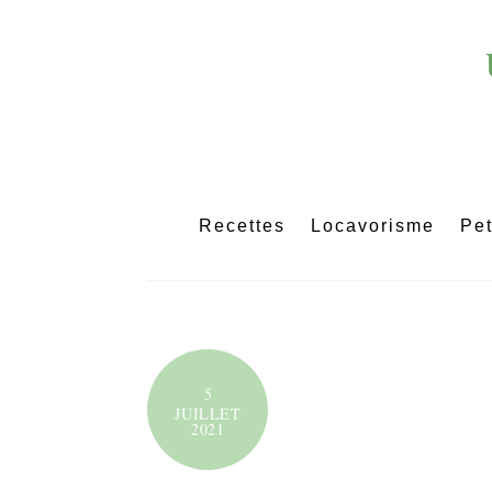
Skip
to
content
Recettes
Locavorisme
Pet
5
JUILLET
2021