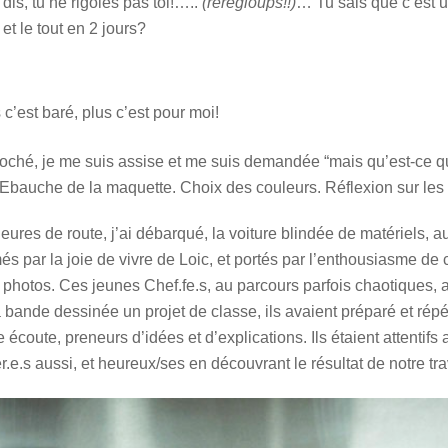
dis, tu ne rigoles pas toi!…..
(reregloups!!)
… Tu sais que c’est u
et le tout en 2 jours?
c’est baré, plus c’est pour moi!
oché, je me suis assise et me suis demandée “mais qu’est-ce qu
 Ebauche de la maquette. Choix des couleurs. Réflexion sur les 
 heures de route, j’ai débarqué, la voiture blindée de matériels,
s par la joie de vivre de Loic, et portés par l’enthousiasme de c
photos. Ces jeunes Chef.fe.s, au parcours parfois chaotiques,
a bande dessinée un projet de classe, ils avaient préparé et répété
e écoute, preneurs d’idées et d’explications. Ils étaient attentifs
r.e.s aussi, et heureux/ses en découvrant le résultat de notre trav