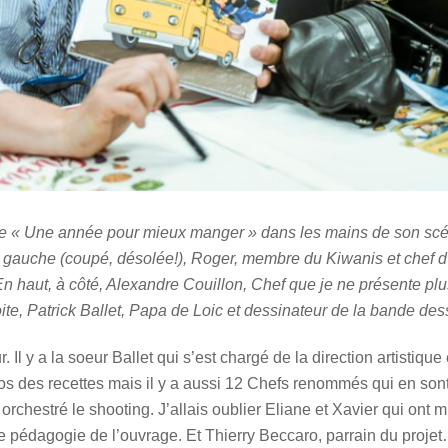
 « Une année pour mieux manger » dans les mains de son scéna
 gauche (coupé, désolée!), Roger, membre du Kiwanis et chef d
En haut, à côté, Alexandre Couillon, Chef que je ne présente plu
ite, Patrick Ballet, Papa de Loic et dessinateur de la bande de
ur. Il y a la soeur Ballet qui s’est chargé de la direction artisti
tos des recettes mais il y a aussi 12 Chefs renommés qui en sont l
orchestré le shooting. J’allais oublier Eliane et Xavier qui ont 
e pédagogie de l’ouvrage. Et Thierry Beccaro, parrain du projet…