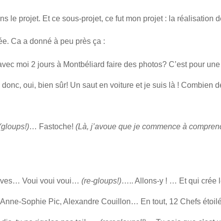
s le projet. Et ce sous-projet, ce fut mon projet : la réalisation 
ée. Ca a donné à peu près ça :
r avec moi 2 jours à Montbéliard faire des photos? C’est pour une
donc, oui, bien sûr! Un saut en voiture et je suis là ! Combien 
(gloups!)
… Fastoche!
(Là, j’avoue que je commence à comprend
èves… Voui voui voui…
(re-gloups!)
….. Allons-y ! … Et qui crée 
Anne-Sophie Pic, Alexandre Couillon… En tout, 12 Chefs étoilés