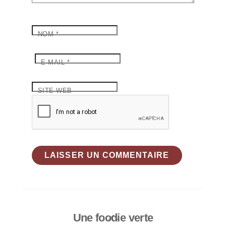
NOM
*
E-MAIL
*
SITE WEB
Une foodie verte
Back