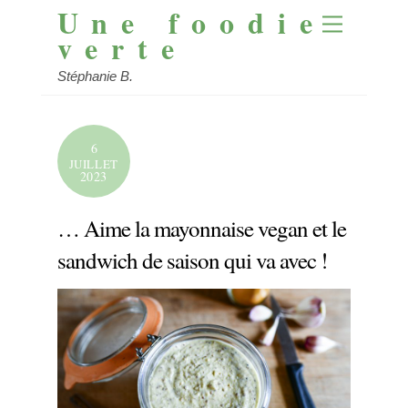
Une foodie
Skip
Menu
to
verte
content
Stéphanie B.
6
JUILLET
2023
… Aime la mayonnaise vegan et le
sandwich de saison qui va avec !