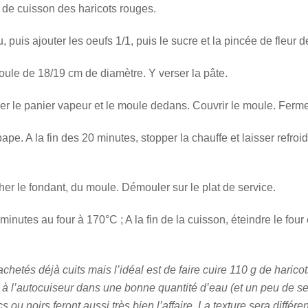
s de cuisson des haricots rouges.
, puis ajouter les oeufs 1/1, puis le sucre et la pincée de fleur d
ule de 18/19 cm de diamètre. Y verser la pâte.
cer le panier vapeur et le moule dedans. Couvrir le moule. Ferme
pe. A la fin des 20 minutes, stopper la chauffe et laisser refroid
her le fondant, du moule. Démouler sur le plat de service.
nutes au four à 170°C ; A la fin de la cuisson, éteindre le four
 achetés déjà cuits mais l’idéal est de faire cuire 110 g de hari
 à l’autocuiseur dans une bonne quantité d’eau (et un peu de sel
 ou noirs feront aussi très bien l’affaire. La texture sera différ