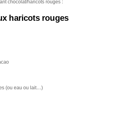
nt chocolat/haricots rouges :
ux haricots rouges
acao
es (ou eau ou lait…)