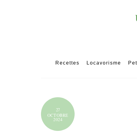
Skip
to
content
Recettes
Locavorisme
Pet
27
OCTOBRE
2024