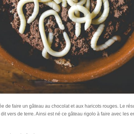
idée de faire un gâteau au chocolat et aux haricots rouges. Le ré
e dit vers de terre. Ainsi est né ce gâteau rigolo à faire avec les 