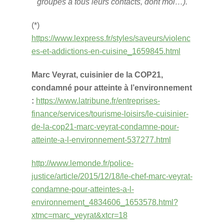
groupés à tous leurs contacts, dont moi…).
(*)
https://www.lexpress.fr/styles/saveurs/violenc
es-et-addictions-en-cuisine_1659845.html
Marc Veyrat, cuisinier de la COP21,
condamné pour atteinte à l’environnement
:
https://www.latribune.fr/entreprises-
finance/services/tourisme-loisirs/le-cuisinier-
de-la-cop21-marc-veyrat-condamne-pour-
atteinte-a-l-environnement-537277.html
http://www.lemonde.fr/police-
justice/article/2015/12/18/le-chef-marc-veyrat-
condamne-pour-atteintes-a-l-
environnement_4834606_1653578.html?
xtmc=marc_veyrat&xtcr=18