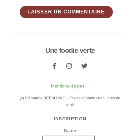
Une foodie verte
Back
To
Top
Mentions légales
(c) Stéphanie BITEAU 2023 - Textes et photos non libres de
droit
INSCRIPTION
Name