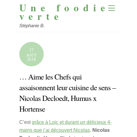
Une foodie
Skip
Menu
to
verte
content
Stéphanie B.
17
AOÛT
2018
… Aime les Chefs qui
assaisonnent leur cuisine de sens –
Nicolas Decloedt, Humus x
Hortense
C’est
grâce à Loic et durant un délicieux 4-
mains que j’ai découvert Nicolas
.
Nicolas