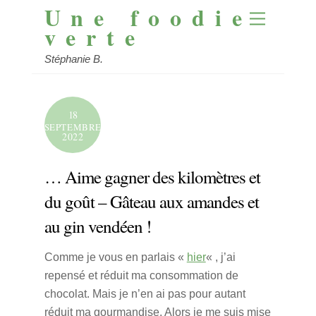
Une foodie
Skip
Menu
to
verte
content
Stéphanie B.
18
SEPTEMBRE
2022
… Aime gagner des kilomètres et
du goût – Gâteau aux amandes et
au gin vendéen !
Comme je vous en parlais «
hier
« , j’ai
repensé et réduit ma consommation de
chocolat. Mais je n’en ai pas pour autant
réduit ma gourmandise. Alors je me suis mise