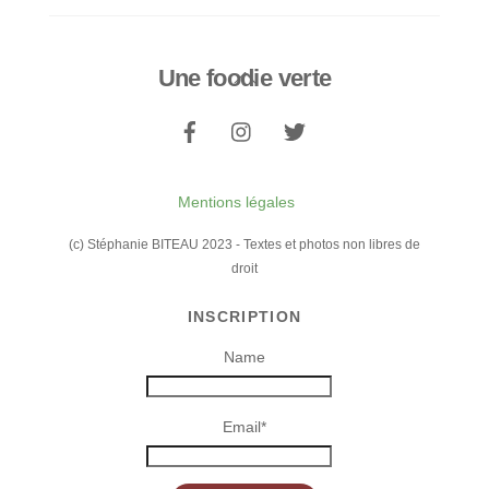
Une foodie verte
Back
To
Top
Mentions légales
(c) Stéphanie BITEAU 2023 - Textes et photos non libres de
droit
INSCRIPTION
Name
Email*