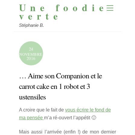
Une foodie
Skip
Menu
to
verte
content
Stéphanie B.
24
NOVEMBRE
2016
… Aime son Companion et le
carrot cake en 1 robot et 3
ustensiles
A croire que le fait de
vous écrire le fond de
ma pensée
m’a ré-ouvert l’appétit 🙂
Mais aussi l’arrivée (enfin !) de mon dernier