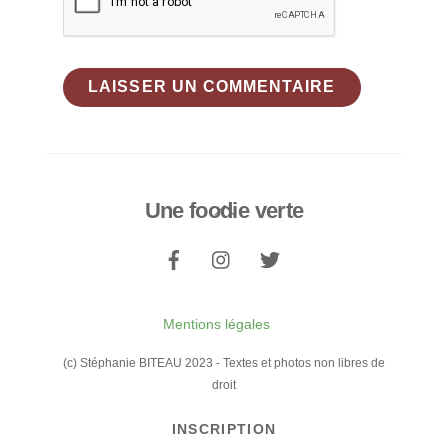
Une foodie verte
Back
To
Top
Mentions légales
(c) Stéphanie BITEAU 2023 - Textes et photos non libres de
droit
INSCRIPTION