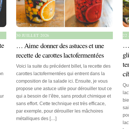
22
30 JUILLET 2026
te
… 
… Aime donner des astuces et une
gl
recette de carottes lactofermentées
te
Voici la suite du précédent billet, la recette des
ci
on
carottes lactofermentées qui entrent dans la
composition de la salade ici. Ensuite, je vous
Qu
é
propose une astuce utile pour dérouiller tout ce
lac
ur
qui a besoin de l’être, sans produit chimique et
bie
sans effort. Cette technique est très efficace,
sai
par exemple, pour dérouiller les mâchoires
po
métalliques des […]
lac