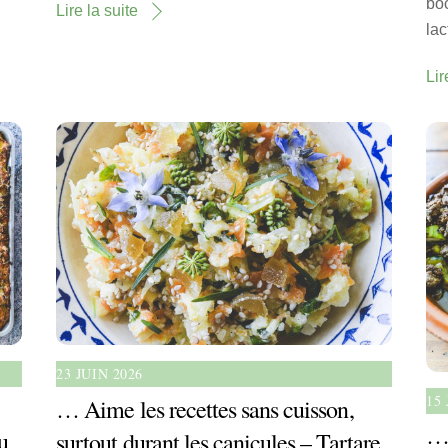
boc
Lire la suite
lac
Lir
23 JUIN 2026
15 
… Aime les recettes sans cuisson,
… 
u
surtout durant les canicules – Tartare