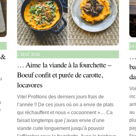
24
2 MAI 2026
s &
… 
… Aime la viande à la fourchette –
ba
Boeuf confit et purée de carotte,
da
u
locavores
Voi
inc
Vite! Profitons des derniers jours frais de
s
arr
l’année !! De ces jours où on a envie de plats
r
au 
qui réchauffent et nous « cocoonnent »… Ca
plu
faisait longtemps que j’avais envie d’une
pay
viande cuite longuement jusqu’à pouvoir
fau