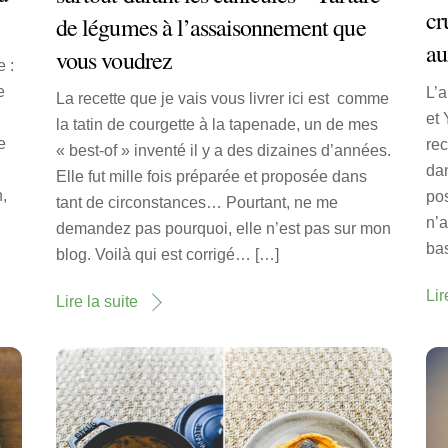
cr
de légumes à l’assaisonnement que
au
vous voudrez
 :
e
L’a
La recette que je vais vous livrer ici est comme
et 
la tatin de courgette à la tapenade, un de mes
e
re
« best-of » inventé il y a des dizaines d’années.
dan
Elle fut mille fois préparée et proposée dans
n,
pos
tant de circonstances… Pourtant, ne me
n’a
demandez pas pourquoi, elle n’est pas sur mon
bas
blog. Voilà qui est corrigé… […]
Lir
Lire la suite