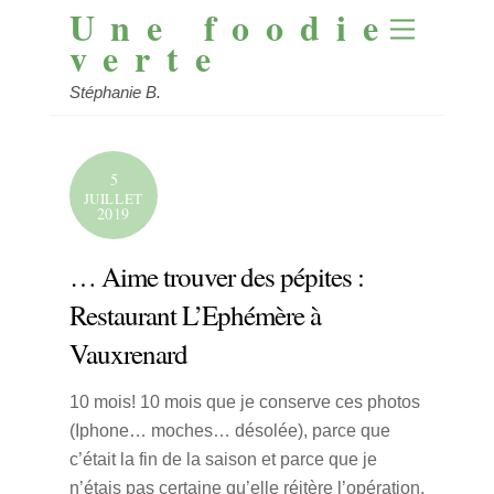
Une foodie
Skip
Menu
to
verte
content
Stéphanie B.
5
JUILLET
2019
… Aime trouver des pépites :
Restaurant L’Ephémère à
Vauxrenard
10 mois! 10 mois que je conserve ces photos
(Iphone… moches… désolée), parce que
c’était la fin de la saison et parce que je
n’étais pas certaine qu’elle réitère l’opération.