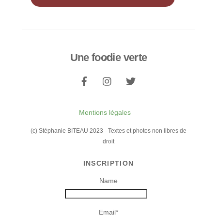
Une foodie verte
Back
To
Top
Mentions légales
(c) Stéphanie BITEAU 2023 - Textes et photos non libres de
droit
INSCRIPTION
Name
Email*