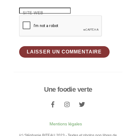
SITE WEB
Une foodie verte
Back
To
Top
Mentions légales
(c) Stéphanie BITEAU 2023 - Textes et photos non libres de