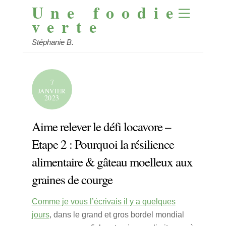
Une foodie
Skip
Menu
to
verte
content
Stéphanie B.
7
JANVIER
2023
Aime relever le défi locavore –
Etape 2 : Pourquoi la résilience
alimentaire & gâteau moelleux aux
graines de courge
Comme je vous l’écrivais il y a quelques
jours
, dans le grand et gros bordel mondial