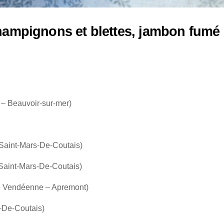
champignons et blettes, jambon fumé g
e – Beauvoir-sur-mer)
 Saint-Mars-De-Coutais)
- Saint-Mars-De-Coutais)
rie Vendéenne – Apremont)
s-De-Coutais)