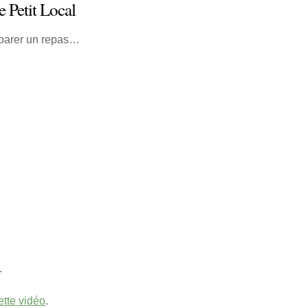
e Petit Local
préparer un repas…
.
ette vidéo
.