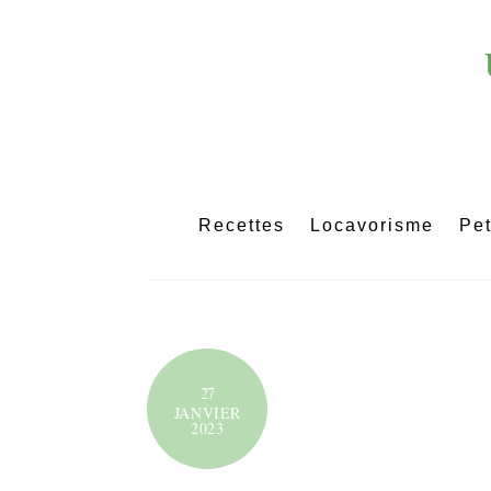
Skip
to
content
Recettes
Locavorisme
Pet
27
JANVIER
2023