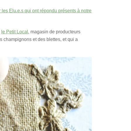
 les Elu.e.s qui ont répondu présents à notre
c
le Petit Local
, magasin de producteurs
 champignons et des blettes, et qui a