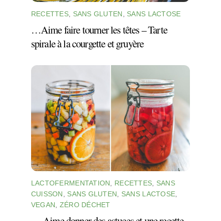
RECETTES
,
SANS GLUTEN
,
SANS LACTOSE
…Aime faire tourner les têtes – Tarte
spirale à la courgette et gruyère
LACTOFERMENTATION
,
RECETTES
,
SANS
CUISSON
,
SANS GLUTEN
,
SANS LACTOSE
,
VEGAN
,
ZÉRO DÉCHET
… Aime donner des astuces et une recette