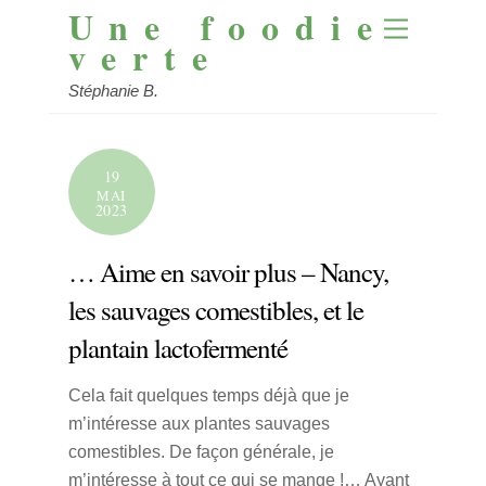
Une foodie
Skip
Menu
to
verte
content
Stéphanie B.
19
MAI
2023
… Aime en savoir plus – Nancy,
les sauvages comestibles, et le
plantain lactofermenté
Cela fait quelques temps déjà que je
m’intéresse aux plantes sauvages
comestibles. De façon générale, je
m’intéresse à tout ce qui se mange !… Ayant