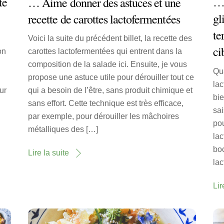
te
… 
… Aime donner des astuces et une
gl
recette de carottes lactofermentées
te
Voici la suite du précédent billet, la recette des
ci
on
carottes lactofermentées qui entrent dans la
composition de la salade ici. Ensuite, je vous
Qu
é
propose une astuce utile pour dérouiller tout ce
lac
ur
qui a besoin de l’être, sans produit chimique et
bie
sans effort. Cette technique est très efficace,
sai
par exemple, pour dérouiller les mâchoires
po
métalliques des […]
lac
boc
Lire la suite
lac
Lir