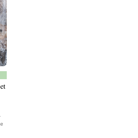
et
-
le