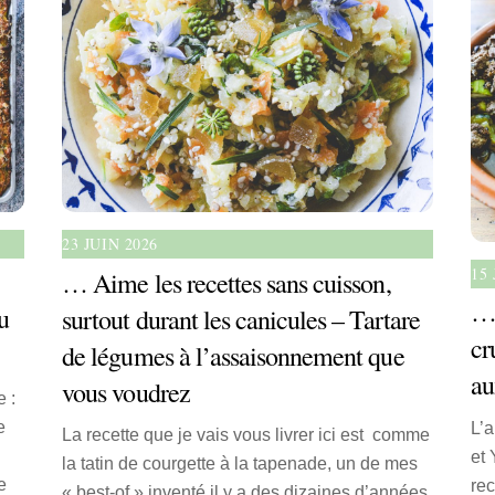
23 JUIN 2026
15 
… Aime les recettes sans cuisson,
… 
u
surtout durant les canicules – Tartare
cr
de légumes à l’assaisonnement que
au
vous voudrez
 :
e
L’a
La recette que je vais vous livrer ici est comme
et 
la tatin de courgette à la tapenade, un de mes
e
re
« best-of » inventé il y a des dizaines d’années.