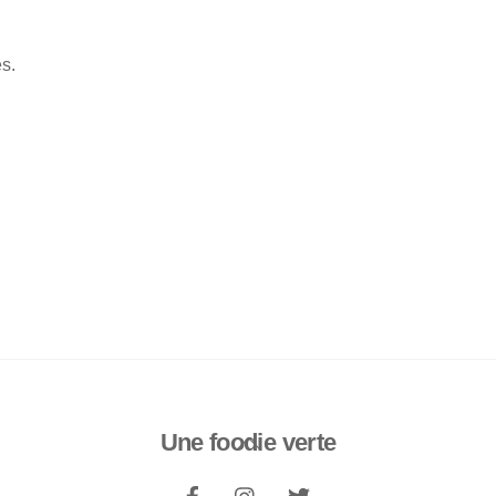
es.
Une foodie verte
Back
To
Top