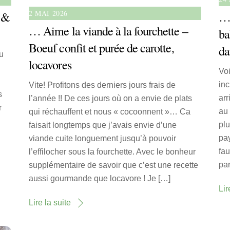
2 MAI 2026
s &
… 
… Aime la viande à la fourchette –
ba
Boeuf confit et purée de carotte,
da
u
locavores
Voi
inc
Vite! Profitons des derniers jours frais de
s
arr
l’année !! De ces jours où on a envie de plats
r
au 
qui réchauffent et nous « cocoonnent »… Ca
plu
faisait longtemps que j’avais envie d’une
pay
viande cuite longuement jusqu’à pouvoir
fau
l’effilocher sous la fourchette. Avec le bonheur
par
supplémentaire de savoir que c’est une recette
aussi gourmande que locavore ! Je […]
Lir
Lire la suite