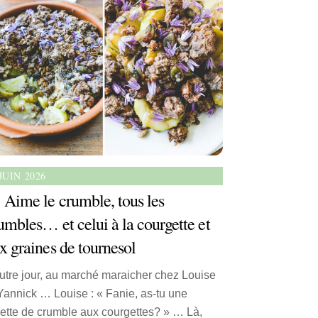
JUIN 2026
Aime le crumble, tous les
umbles… et celui à la courgette et
x graines de tournesol
utre jour, au marché maraicher chez Louise
Yannick … Louise : « Fanie, as-tu une
cette de crumble aux courgettes? » … Là,